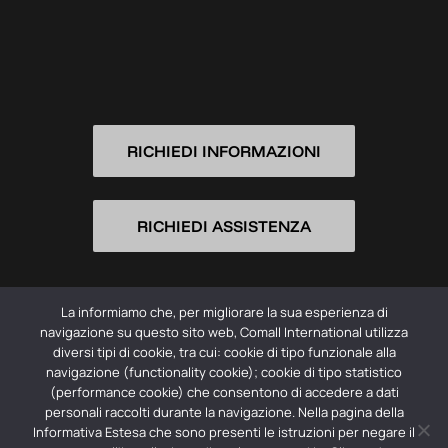
RICHIEDI INFORMAZIONI
RICHIEDI ASSISTENZA
La informiamo che, per migliorare la sua esperienza di
navigazione su questo sito web, Comall International utilizza
diversi tipi di cookie, tra cui: cookie di tipo funzionale alla
navigazione (functionality cookie); cookie di tipo statistico
(performance cookie) che consentono di accedere a dati
© 2026 Comall International Srl -
Privacy Policy
personali raccolti durante la navigazione. Nella pagina della
Informativa Estesa che sono presenti le istruzioni per negare il
Società con socio unico | Registro imprese CCIIA dell’