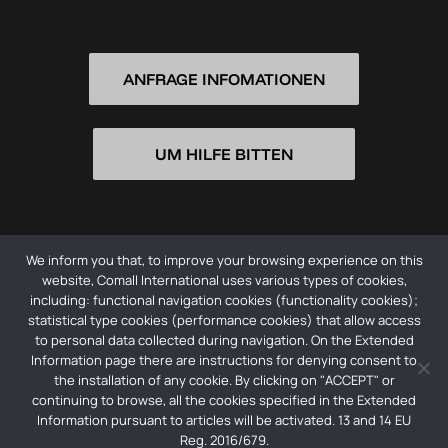
ANFRAGE INFOMATIONEN
UM HILFE BITTEN
We inform you that, to improve your browsing experience on this
website, Comall International uses various types of cookies,
including: functional navigation cookies (functionality cookies);
statistical type cookies (performance cookies) that allow access
© 2026 Comall International Srl -
Privacy Policy
to personal data collected during navigation. On the Extended
Information page there are instructions for denying consent to
Società con socio unico | Registro imprese CCIIA dell’
the installation of any cookie. By clicking on "ACCEPT" or
Emilia: 01356590354 | REA: RE – 179487 | Capitale
continuing to browse, all the cookies specified in the Extended
Information pursuant to articles will be activated. 13 and 14 EU
sociale: € 260.000,00 iv | Società soggetta a direzione
Reg. 2016/679.