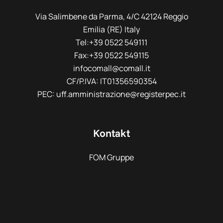
Via Salimbene da Parma, 4/C 42124 Reggio
Emilia (RE) Italy
Tel:+39 0522 549111
Fax:+39 0522 549115
infocomall@comall.it
CF/P.IVA: IT01356590354
PEC: uff.amministrazione@registerpec.it
Kontakt
FOM Gruppe