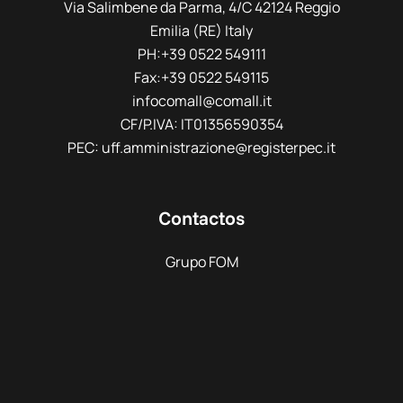
Via Salimbene da Parma, 4/C 42124 Reggio
Emilia (RE) Italy
PH:+39 0522 549111
Fax:+39 0522 549115
infocomall@comall.it
CF/P.IVA: IT01356590354
PEC: uff.amministrazione@registerpec.it
Contactos
Grupo FOM