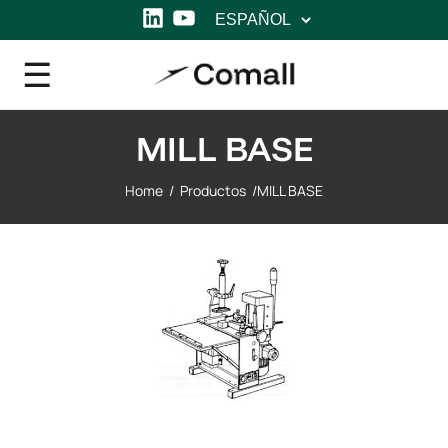
Elegir
LinkedIn
YouTube
un
idioma
MILL BASE
Home
/
Productos
/
MILL BASE