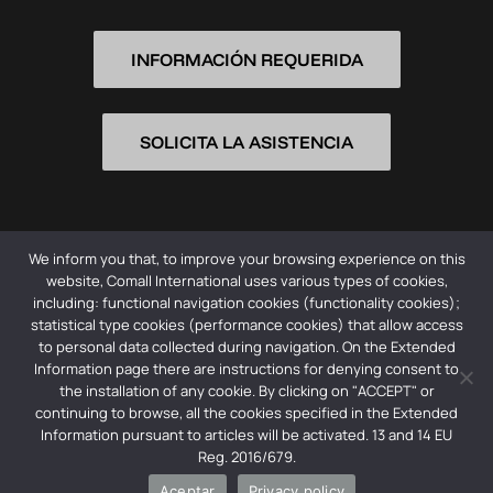
INFORMACIÓN REQUERIDA
SOLICITA LA ASISTENCIA
We inform you that, to improve your browsing experience on this
website, Comall International uses various types of cookies,
including: functional navigation cookies (functionality cookies);
statistical type cookies (performance cookies) that allow access
© 2026 Comall International Srl -
Privacy Policy
to personal data collected during navigation. On the Extended
Information page there are instructions for denying consent to
Società con socio unico | Registro imprese CCIIA dell’
the installation of any cookie. By clicking on "ACCEPT" or
Emilia: 01356590354 | REA: RE – 179487 | Capitale
continuing to browse, all the cookies specified in the Extended
sociale: € 260.000,00 iv | Società soggetta a direzione
Information pursuant to articles will be activated. 13 and 14 EU
Reg. 2016/679.
e coordinamento di F.O.M. INDUSTRIE S.R.L.
Aceptar
Privacy policy