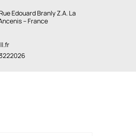
Rue Edouard Branly Z.A. La
Ancenis – France
l.fr
03222026