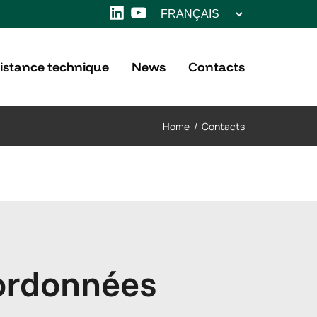
Choisir
LinkedIn
YouTube
une
langue
istance technique
News
Contacts
Home
/
Contacts
ordonnées