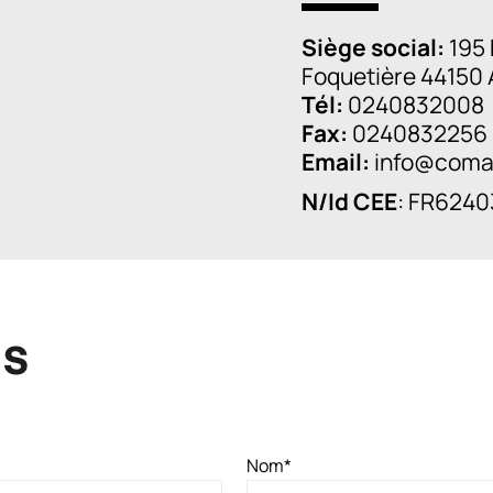
Siège social:
195 
Foquetière 44150 
Tél:
0240832008
Fax:
0240832256
Email:
info@comal
N/Id CEE
: FR624
us
Nom
*