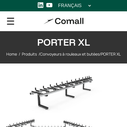
Choisir
LinkedIn
YouTube
une
langue
PORTER XL
Home
/
Produits
/
Convoyeurs à rouleaux et butées
/
PORTER XL