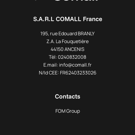
S.A.R.L COMALL France
195, rue Edouard BRANLY
Z.A. La Fouquetière
44150 ANCENIS
Tèl: 0240832008
E.mail: info@comall.fr
N/Id CEE: FR62403233026
Contacts
FOM Group