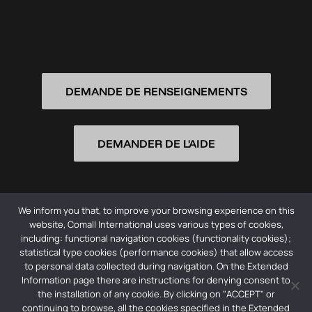
DEMANDE DE RENSEIGNEMENTS
DEMANDER DE L'AIDE
We inform you that, to improve your browsing experience on this
website, Comall International uses various types of cookies,
including: functional navigation cookies (functionality cookies);
statistical type cookies (performance cookies) that allow access
© 2026 Comall International Srl -
Privacy Policy
to personal data collected during navigation. On the Extended
Information page there are instructions for denying consent to
Società con socio unico | Registro imprese CCIIA dell’
the installation of any cookie. By clicking on "ACCEPT" or
Emilia: 01356590354 | REA: RE – 179487 | Capitale
continuing to browse, all the cookies specified in the Extended