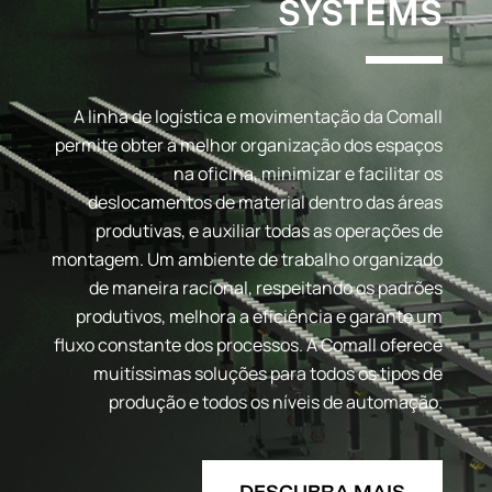
SYSTEMS
A linha de logística e movimentação da Comall
permite obter a melhor organização dos espaços
na oficina, minimizar e facilitar os
deslocamentos de material dentro das áreas
produtivas, e auxiliar todas as operações de
montagem. Um ambiente de trabalho organizado
de maneira racional, respeitando os padrões
produtivos, melhora a eficiência e garante um
fluxo constante dos processos. A Comall oferece
muitíssimas soluções para todos os tipos de
produção e todos os níveis de automação.
DESCUBRA MAIS