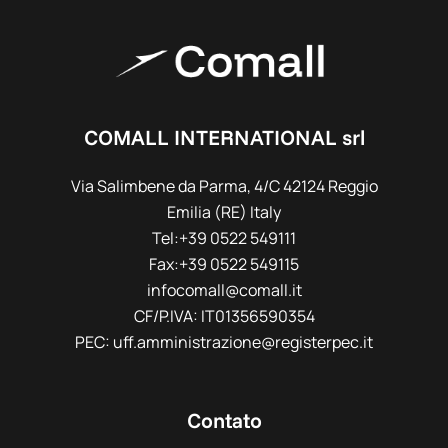
COMALL INTERNATIONAL srl
Via Salimbene da Parma, 4/C 42124 Reggio
Emilia (RE) Italy
Tel:+39 0522 549111
Fax:+39 0522 549115
infocomall@comall.it
CF/P.IVA: IT01356590354
PEC: uff.amministrazione@registerpec.it
Contato