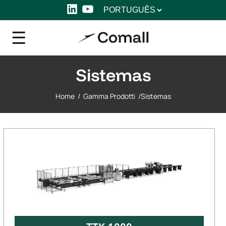
Escolha
LinkedIn
YouTube
um
idioma
Sistemas
Home
/
Gamma Prodotti
/
Sistemas