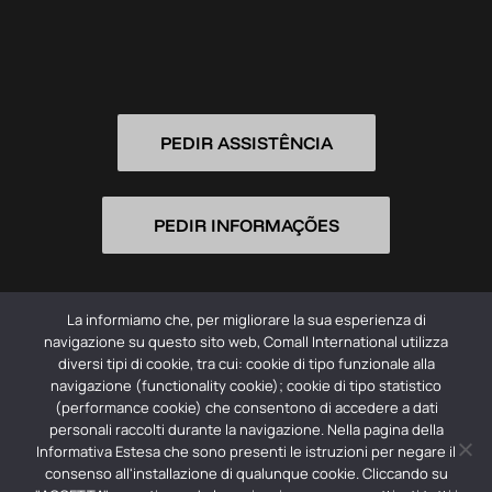
PEDIR ASSISTÊNCIA
PEDIR INFORMAÇÕES
La informiamo che, per migliorare la sua esperienza di
navigazione su questo sito web, Comall International utilizza
diversi tipi di cookie, tra cui: cookie di tipo funzionale alla
navigazione (functionality cookie); cookie di tipo statistico
(performance cookie) che consentono di accedere a dati
© 2026 Comall International Srl -
Privacy Policy
personali raccolti durante la navigazione. Nella pagina della
Informativa Estesa che sono presenti le istruzioni per negare il
Società con socio unico | Registro imprese CCIIA dell’
consenso all'installazione di qualunque cookie. Cliccando su
Emilia: 01356590354 | REA: RE – 179487 | Capitale